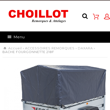
Menu
Accueil
›
ACCESSOIRES REMORQUES
›
DAXARA
›
BACHE FOURGONNETTE 218F