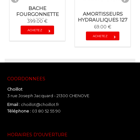
BACHE
AMORTISSEURS
FOURGONNETTE
HYDRAULIQUES 127
198F750
399.00 €
69.00 €
ACHETEZ
ACHETEZ
COORDONNEES
Choillot
3 rue Joseph Jacquard - 21300 CHENOVE
Email :
choillot@choillot.fr
Téléphone :
03 80 52 55 90
HORAIRES D'OUVERTURE