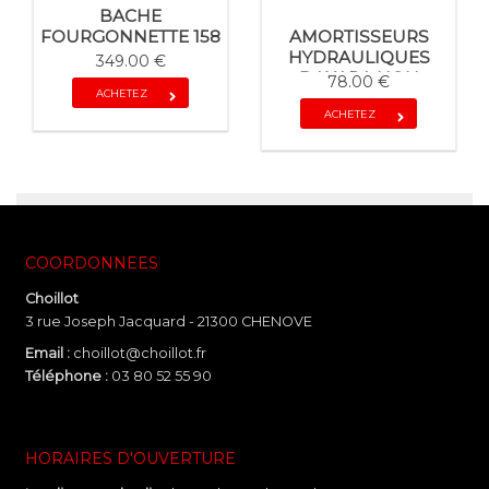
BACHE
AMORTISSEURS
FOURGONNETTE 158
HYDRAULIQUES
349.00 €
DAXARA NON
78.00 €
ACHETEZ
FREINEE
ACHETEZ
COORDONNEES
Choillot
3 rue Joseph Jacquard - 21300 CHENOVE
Email :
choillot@choillot.fr
Téléphone :
03 80 52 55 90
HORAIRES D'OUVERTURE