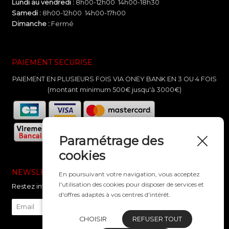
Lundi au vendredi :
8h00-12h00 14h00-18h30
Samedi :
8h00-12h00 14h00-17h00
Dimanche :
Fermé
PAIEMENT SECURISE
PAIEMENT EN PLUSIEURS FOIS VIA ONEY BANK EN 3 OU 4 FOIS
(montant minimum 500€ jusqu'à 3000€)
Paramétrage des
cookies
NEWSLETTER
En poursuivant votre navigation, vous acceptez
l'utilisation des cookies pour disposer de services et
Restez informé de nos nouveautés
d'offres adaptés à vos centres d'intérêt.
CHOISIR
REFUSER TOUT