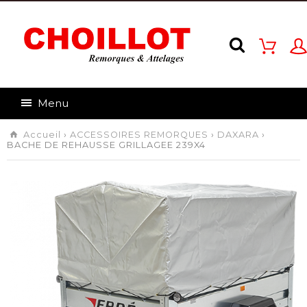
Menu
Accueil
›
ACCESSOIRES REMORQUES
›
DAXARA
›
BACHE DE REHAUSSE GRILLAGEE 239X4