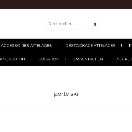
ACCESSOIRES ATTELAGES
DÉSTOCKAGE ATTELAGES
P
ANUTENTION
LOCATION
SAV-ENTRETIEN
NOTRE 
porte ski