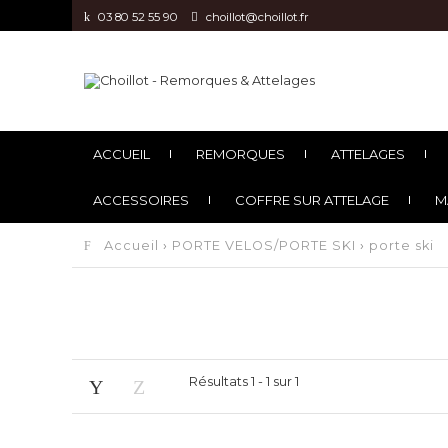
03 80 52 55 90
choillot@choillot.fr
ACCUEIL
REMORQUES
ATTELAGES
ACCESSOIRES
COFFRE SUR ATTELAGE
M
Accueil
›
PORTE VELOS/PORTE SKI
›
porte ski
Résultats 1 - 1 sur 1