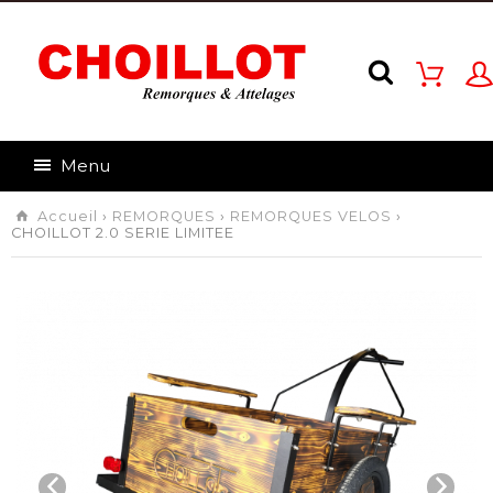
Menu
Accueil
›
REMORQUES
›
REMORQUES VELOS
›
CHOILLOT 2.0 SERIE LIMITEE