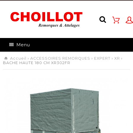
Menu
Accueil
›
ACCESSOIRES REMORQUES
›
EXPERT
›
XR
›
BACHE HAUTE 180 CM XR302FR